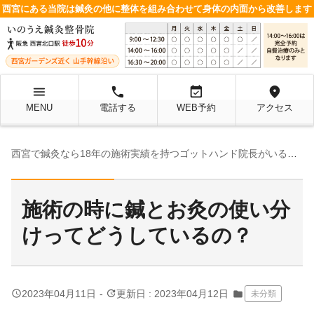
西宮にある当院は鍼灸の他に整体を組み合わせて身体の内面から改善します
menu
local_phone
event_available
location_on
MENU
電話する
WEB予約
アクセス
西宮で鍼灸なら18年の施術実績を持つゴットハンド院長がいる当院へ
施術の時に鍼とお灸の使い分
けってどうしているの？
query_builder
update
2023年04月11日
-
更新日 : 2023年04月12日
folder
未分類