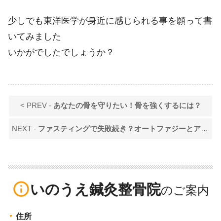
少しでも東洋医学が身近に感じられる事を願って書
いてみました
いかがでしたでしょうか？
< PREV -
あなたの骨を守りたい！骨を強くするには？
NEXT -
ファスティングで失敗続き？オートファジーとアンチエイジングを叶える「自律神経ケア」という選択肢
info_outline
いのうえ鍼灸整骨院
住所