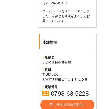
query_builder
2022年6月09日
ホームページをリニューアルしま
した。今後とも当院をよろしくお
願いいたします。
店舗情報
店舗名
いのうえ鍼灸整骨院
住所
〒663-8106
西宮市大屋町１丁目１７-１０５
電話番号
contact_phone
0798-63-5228
event_available
ご予約は24時間受付中