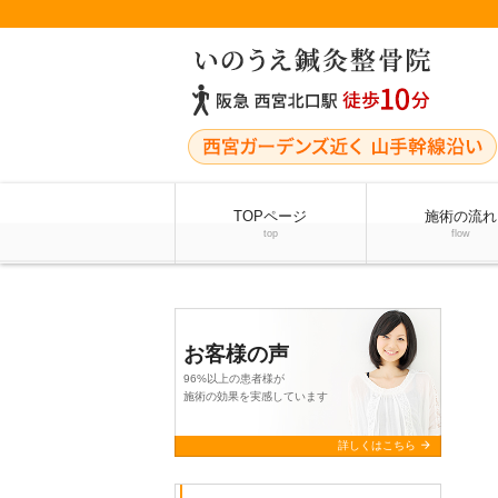
TOPページ
施術の流れ
top
flow
お客様の声
96%以上の患者様が
施術の効果を実感しています
arrow_forward
詳しくはこちら