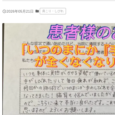
folder
query_builder
2026年05月21日
肩こり・しびれ