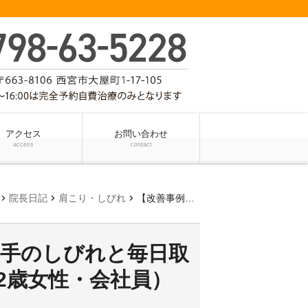
アクセス
お問い合わせ
access
contact
evron_right
chevron_right
chevron_right
院長日記
肩こり・しびれ
【改善事例】慢性的な肩こり・手のしびれと毎日取れない疲れがスッキリ改善（32歳女性・会社員）
・手のしびれと毎日取
2歳女性・会社員）